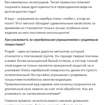
без ювелирных аксессуаров. Такая привычка поможет
сохранить ваши драгоценности в первозданном виде на
долгие-долгие годы!
И еще – украшения из серебра очень «любят», когда их
носят! Этот металл обладает удивительным свойством: со
временем он становится только лучше, особенно если
изделия из него постоянно используются!
Как ухаживать за серебряными украшениями с родиевым
покрытием?
Родий – один из самых дорогих металлов, который
относится к платиновой группе. Он гораздо тверже платины
и имеет более насыщенный белый оттенок, а потому тонкий
слой родия не только является прекрасной защитой, но и
усиливает блеск серебряной поверхности, делая его просто
ослепительным! Не случайно украшения с родиевым
покрытием полюбилось многим модницам.
Привлекательный вид сережек или колечка сохранится на
длительный срок именно за счет этой обработки. Как же
ухаживать за таким великолепием?
Главное правило: не использовать никаких домашних