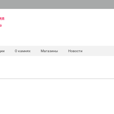
ия
й
ции
О камнях
Магазины
Новости